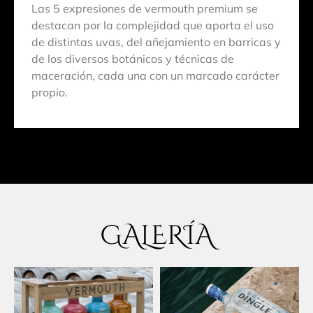
Las 5 expresiones de vermouth premium se
destacan por la complejidad que aporta el uso
de distintas uvas, del añejamiento en barricas y
de los diversos botánicos y técnicas de
maceración, cada una con un marcado carácter
propio.
GALERÍA