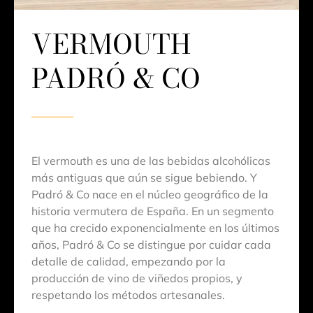
VERMOUTH
PADRÓ & CO
El vermouth es una de las bebidas alcohólicas
más antiguas que aún se sigue bebiendo. Y
Padró & Co nace en el núcleo geográfico de la
historia vermutera de España. En un segmento
que ha crecido exponencialmente en los últimos
años, Padró & Co se distingue por cuidar cada
detalle de calidad, empezando por la
producción de vino de viñedos propios, y
respetando los métodos artesanales.