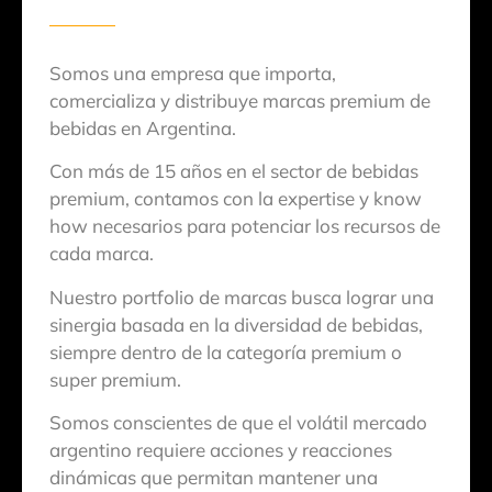
Somos una empresa que importa,
comercializa y distribuye marcas premium de
bebidas en Argentina.
Con más de 15 años en el sector de bebidas
premium, contamos con la expertise y know
how necesarios para potenciar los recursos de
cada marca.
Nuestro portfolio de marcas busca lograr una
sinergia basada en la diversidad de bebidas,
siempre dentro de la categoría premium o
super premium.
Somos conscientes de que el volátil mercado
argentino requiere acciones y reacciones
dinámicas que permitan mantener una