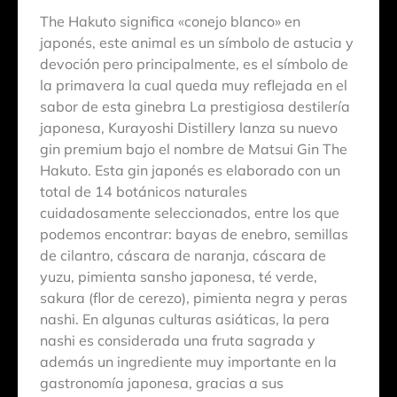
The Hakuto significa «conejo blanco» en
japonés, este animal es un símbolo de astucia y
devoción pero principalmente, es el símbolo de
la primavera la cual queda muy reflejada en el
sabor de esta ginebra La prestigiosa destilería
japonesa, Kurayoshi Distillery lanza su nuevo
gin premium bajo el nombre de Matsui Gin The
Hakuto. Esta gin japonés es elaborado con un
total de 14 botánicos naturales
cuidadosamente seleccionados, entre los que
podemos encontrar: bayas de enebro, semillas
de cilantro, cáscara de naranja, cáscara de
yuzu, pimienta sansho japonesa, té verde,
sakura (flor de cerezo), pimienta negra y peras
nashi. En algunas culturas asiáticas, la pera
nashi es considerada una fruta sagrada y
además un ingrediente muy importante en la
gastronomía japonesa, gracias a sus